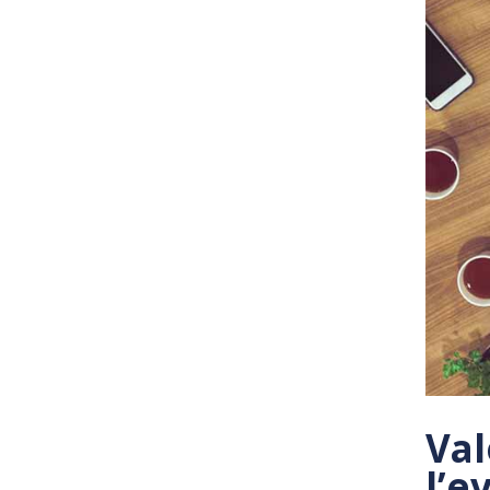
Val
l’e