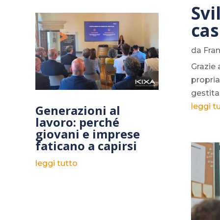
Svi
cas
da
Fra
Grazie 
propria
gestita
leggi t
Generazioni al
lavoro: perché
giovani e imprese
faticano a capirsi
leggi tutto