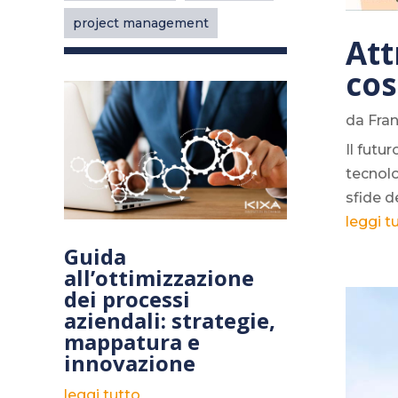
project management
Att
cos
da
Fra
Il futu
tecnolo
sfide d
leggi t
Guida
all’ottimizzazione
dei processi
aziendali: strategie,
mappatura e
innovazione
leggi tutto