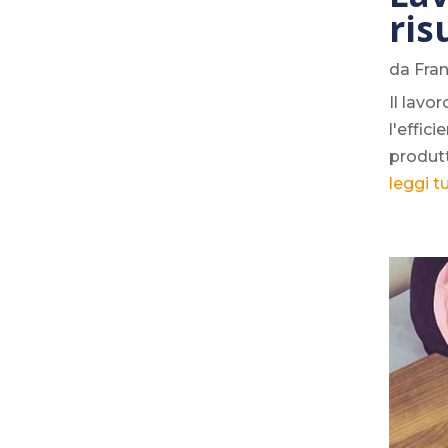
ris
da
Fra
Il lavo
l'effic
produtt
leggi t