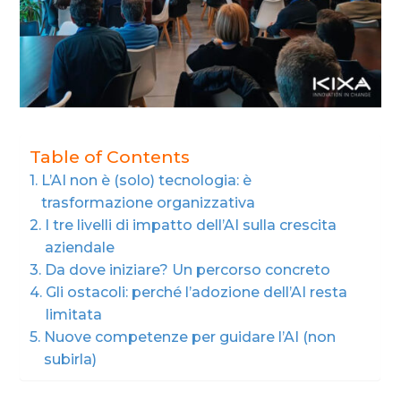
Table of Contents
L’AI non è (solo) tecnologia: è
trasformazione organizzativa
I tre livelli di impatto dell’AI sulla crescita
aziendale
Da dove iniziare? Un percorso concreto
Gli ostacoli: perché l’adozione dell’AI resta
limitata
Nuove competenze per guidare l’AI (non
subirla)